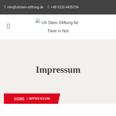
info@ulistein-stiftung.de
+49 5131-4435734
Impressum
HOME
/ IMPRESSUM