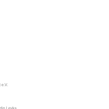
 e.V.
ndin Leyka