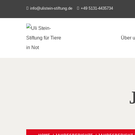
info@ulistein-stiftung.de
+49 5131-4435734
Über 