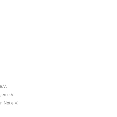
e.V.
gen e.V.
n Not e.V.