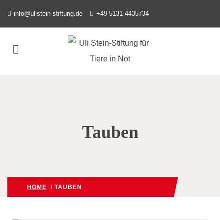
info@ulistein-stiftung.de
+49 5131-4435734
Tauben
HOME
/ TAUBEN
PROJEKTE IM INLAND
/